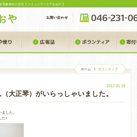
き高齢者向け住宅【 コミュニティケアおおや 】
おおや便り
広報誌
ボランティ
ホーム
ボランティア
ボ
2017.01.18
ん（大正琴）がいらっしゃいました。
いました。
した♪