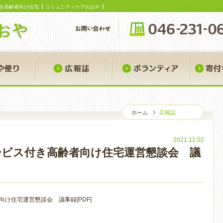
き高齢者向け住宅【 コミュニティケアおおや 】
おおや便り
広報誌
ボランティ
ホーム
広報誌
広
2021.12.02
サービス付き高齢者向け住宅運営懇談会 議
向け住宅運営懇談会 議事録[PDF]