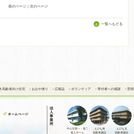
前のページ
｜
次のページ
一覧へもどる
き高齢者向け住宅
おおや便り
広報誌
ボランティア
寄付者への感謝
苦情
中心荘第一・第二
えびな南
えびな北
老人ホーム
高齢者施設
高齢者施設