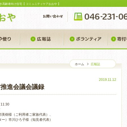
き高齢者向け住宅【 コミュニティケアおおや 】
おおや便り
広報誌
ボランティ
ホーム
広報誌
広
2019.11.12
営推進会議会議録
1:30
堂
部美樹様（ご利用者ご家族代表）、
ター）市川ひろ子様（知見者代表）