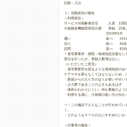
記録：入山
１）活動状況の報告
＜利用状況＞
サービス付高齢者住宅 入居 15部屋
小規模多機能型居宅介護 登録 20名／
2019年5月
通い
延べ 241
泊り
延べ 40名
訪問
延べ 818
＊居宅事業所・病院・地域包括支援セン
宣伝を行ったが、登録人数増はない。
（いただいたご意見）
・居宅事業所を回るよりも地域包括のほ
ケアマネを変えなくてはならないため、
・新規からの入り方のほうが使いやすい
・少人数であることのよさもあるはず
・場所がわかりにくい。何か看板のよう
・利用する側に、小規模の使い方が伝わ
⇒・この施設でどんなことが行われてい
く。
・どのようなケースの人にすすめたいか
＜行事等の報告＞