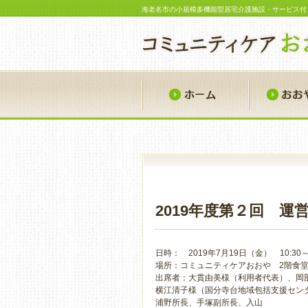
海老名市の小規模多機能型居宅介護施設・サービス付
ホーム
2019年度第２回 運
日時： 2019年7月19日（金） 10:30～1
場所：コミュニティケアおおや 2階食
出席者：大貫由美様（利用者代表）、岡
横江清子様（国分寺台地域包括支援セン
浦野所長、手塚副所長、入山