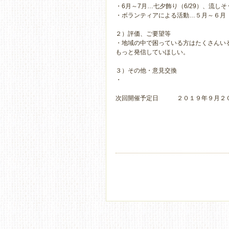
・6月～7月…七夕飾り（6/29）、流しそう
・ボランティアによる活動…５月～６月 
２）評価、ご要望等
・地域の中で困っている方はたくさんい
もっと発信していほしい。
３）その他・意見交換
・
次回開催予定日 ２０１９年９月２０