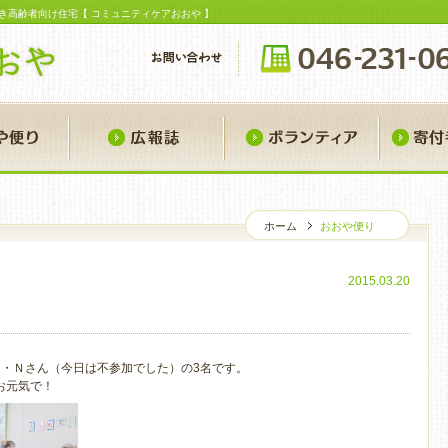
き高齢者向け住宅【 コミュニティケアおおや 】
おおや便り
広報誌
ボランティ
ホーム
おおや便り
お
2015.03.20
。
Ｈ・Ｎさん（今日は不参加でした）の3名です。
お元気で！