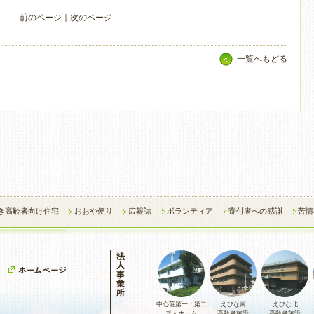
前のページ
｜
次のページ
一覧へもどる
き高齢者向け住宅
おおや便り
広報誌
ボランティア
寄付者への感謝
苦情
中心荘第一・第二
えびな南
えびな北
老人ホーム
高齢者施設
高齢者施設