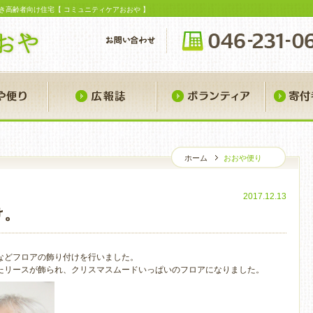
き高齢者向け住宅【 コミュニティケアおおや 】
おおや便り
広報誌
ボランティ
ホーム
おおや便り
お
2017.12.13
け。
などフロアの飾り付けを行いました。
たリースが飾られ、クリスマスムードいっぱいのフロアになりました。