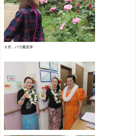
５月…バラ園見学