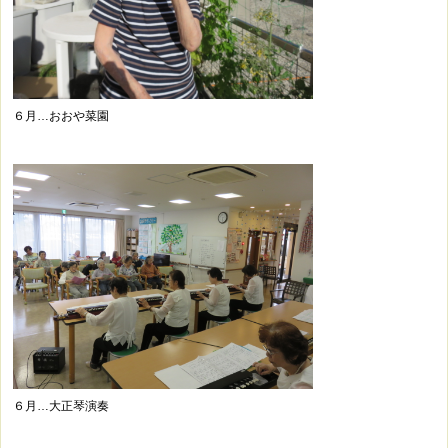
６月…おおや菜園
６月…大正琴演奏